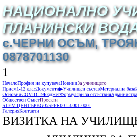
НАЦИОНАЛНО УЧ
ПЛАНИНСКИ ВОД
с.ЧЕРНИ ОСЪМ, ТРОЯН
0878701130
1
Начало
Профил на купувача
Новини
За училището
Прием
1-12 клас
Документи
▶
Училищен състав
Материална база
Основни
COVID-19
Бюджет
Формуляри за отсъствия
Администра
Обществен Съвет
Проекти
STEM ЦЕНТЪР
BG05SFPR001-3.001-0001
Галерия
Контакти
ВИЗИТКА НА УЧИЛИЩ