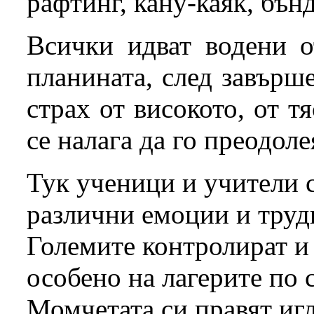
рафтинг, кану-каяк, бън
Всички идват водени о
планината, след завърш
страх от високото, от т
се налага да го преодоле
Тук ученици и учители 
различни емоции и труд
Големите контролират и 
особено на лагерите по
Момчетата си правят игл