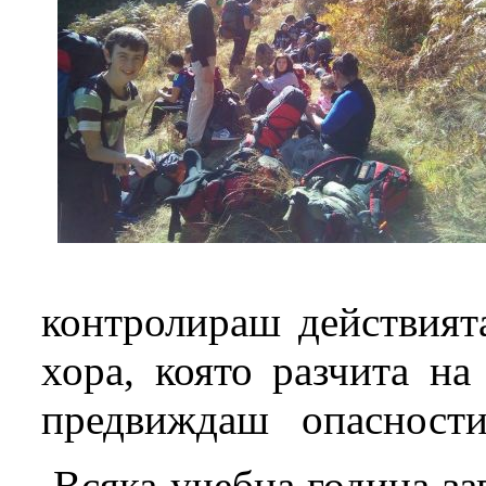
контролираш действият
хора, която разчита н
предвиждаш опасности, 
Всяка учебна година за