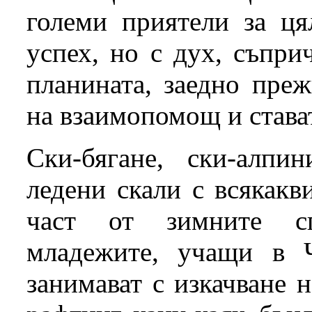
големи приятели за ця
успех, но с дух, съпри
планината, заедно преж
на взаимопомощ и става
Ски-бягане, ски-алпин
ледени скали с всякакв
част от зимните сп
младежите, учащи в 
занимават с изкачване 