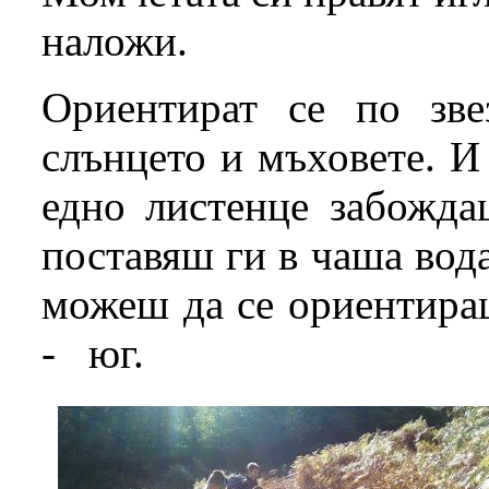
наложи.
Ориентират се по зве
слънцето и мъховете. И
едно листенце забожда
поставяш ги в чаша вод
можеш да се ориентираш
- юг.