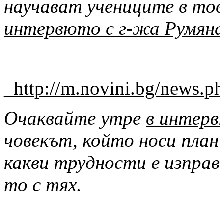
научават учениците в то
интервюто с г-жа Румян
_
http://m.novini.bg/news.
Очаквайте утре
в интер
човекът, който носи план
какви трудности е изправ
то с тях.