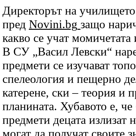
Директорът на училището
пред
Novini.bg
защо нари
какво се учат момичетата 
В СУ „Васил Левски“ нар
предмети се изучават топ
спелеология и пещерно де
катерене, ски – теория и 
планината. Хубавото е, че
предмети децата излизат н
могат да получат своите з