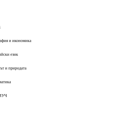
к
афия и икономика
йски език
ът и природата
матика
ИУЧ