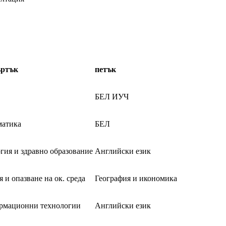
ъртък
петък
БЕЛ ИУЧ
матика
БЕЛ
гия и здравно образование
Английски език
 и опазване на ок. среда
География и икономика
рмационни технологии
Английски език