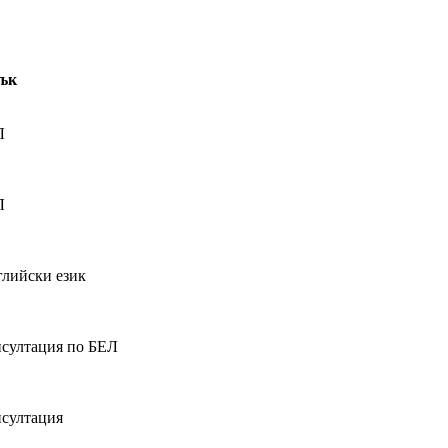
тък
Л
Л
лийски език
султация по БЕЛ
султация