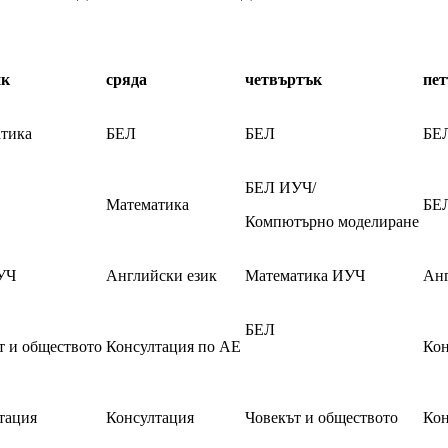
ик
сряда
четвъртък
пе
тика
БЕЛ
БЕЛ
БЕ
БЕЛ ИУЧ/
Математика
БЕ
Компютърно моделиране
УЧ
Английски език
Математика ИУЧ
Анг
БЕЛ
т и обществото
Консултация по АЕ
Кон
тация
Консултация
Човекът и обществото
Кон