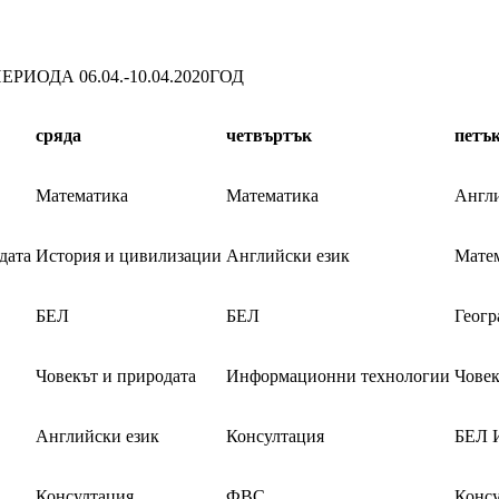
ИОДА 06.04.-10.04.2020ГОД
сряда
четвъртък
петъ
Математика
Математика
Англи
дата
История и цивилизации
Английски език
Мате
БЕЛ
БЕЛ
Геогр
Човекът и природата
Информационни технологии
Човек
Английски език
Консултация
БЕЛ 
Консултация
ФВС
Консу