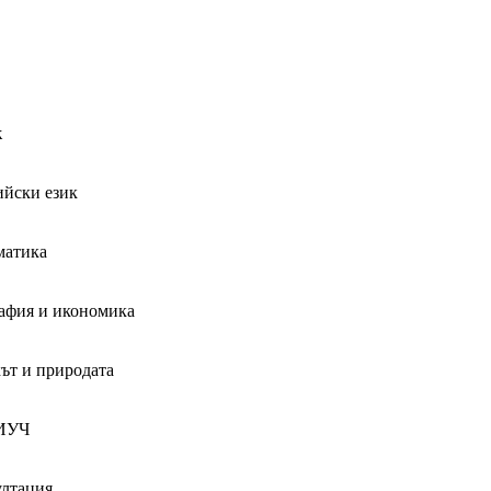
к
йски език
матика
афия и икономика
ът и природата
ИУЧ
лтация