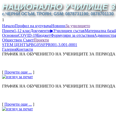
НАЦИОНАЛНО УЧИЛИЩЕ З
с.ЧЕРНИ ОСЪМ, ТРОЯН; GSM: 0878731190; 0878701130
1
Начало
Профил на купувача
Новини
За училището
Прием
1-12 клас
Документи
▶
Училищен състав
Материална база
Основни
COVID-19
Бюджет
Формуляри за отсъствия
Администра
Обществен Съвет
Проекти
STEM ЦЕНТЪР
BG05SFPR001-3.001-0001
Галерия
Контакти
ГРАФИК НА ОБУЧЕНИЕТО НА УЧЕНИЦИТЕ ЗА ПЕРИОДА 01.
[
Прочети още ...
]
ГРАФИК НА ОБУЧЕНИЕТО НА УЧЕНИЦИТЕ ЗА ПЕРИОДА 26.
[
Прочети още ...
]