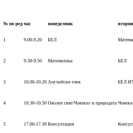
№
по ред
час
понеделник
вторн
1
9.00-9.20
БЕЛ
Матема
2
9.30-9.50
Математика
БЕЛ
3
10.00-10.20
Английски език
БЕЛ И
4
10.30-10.50
Околен свят/Човекът и природата
Човекъ
5
17.00-17.30
Консултация
Консул