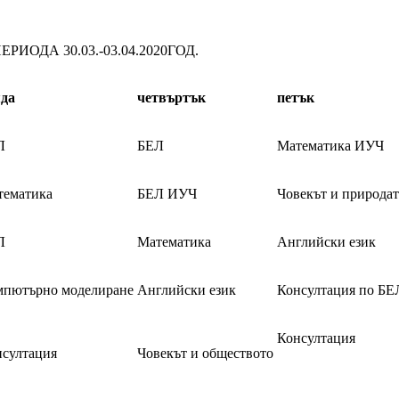
ОДА 30.03.-03.04.2020ГОД.
яда
четвъртък
петък
Л
БЕЛ
Математика ИУЧ
тематика
БЕЛ ИУЧ
Човекът и природат
Л
Математика
Английски език
мпютърно моделиране
Английски език
Консултация по БЕ
Консултация
султация
Човекът и обществото