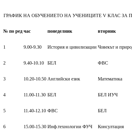
ГРАФИК НА ОБУЧЕНИЕТО НА УЧЕНИЦИТЕ V КЛАС ЗА ПЕРИ
№
по ред
час
понеделник
вторник
1
9.00-9.30
История и цивилизации
Човекът и приро
2
9.40-10.10
БЕЛ
ФВС
3
10.20-10.50
Английски език
Математика
4
11.00-11.30
БЕЛ
БЕЛ ИУЧ
5
11.40-12.10
ФВС
БЕЛ
6
15.00-15.30
Инф.технологии ФУЧ
Консултация